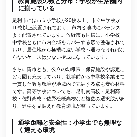
教育施設の数と分布：学校が生活圏内
に揃っている
足利市には市立小学校が20校以上、市立中学校が
10校以上設置されており、市内各地域にバランス
よく配置されています。佐野市も同様に、小学校・
中学校ともに市内全域をカバーする形で整備されて
おり、居住地から極端に遠い学校へ通わなければな
らないケースは少ない構成になっています。
さらに両市とも、公立の幼稚園・保育施設や認定こ
ども園も充実しており、就学前から中学校卒業まで
一貫した教育環境が地域内で完結する点も安心材料
です。高等学校についても、足利南高校・足利高
校・佐野高校・佐野松桜高校など複数の選択肢があ
り、進学を見据えた教育環境が整っています。
通学距離と安全性：小学生でも無理な
く通える環境